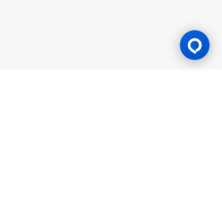
ใบอนุญาตเกม
BK8 ดำเนินการโดยบริษัท Mettlemind Tech Ltd. หมายเลขจดทะเบียน
15779 ที่อยู่จดทะเบียน: ฮัมชาโก, เมืองมูตซามูดู, เกาะอองฌวน , สหภาพคอ
โมโรส BK8ได้รับใบอนุญาตและอยู่ภายใต้การกำกับดูแลโดยรัฐบาลเกาะอองฌ
วน สหภาพคอโมโรส ภายใต้ใบอนุญาตเลขที่ ALSI-202504032-FI2 BK8
ปฏิบัติตามข้อกำหนดและกฎระเบียบทางกฎหมายอย่างเคร่งครัด และได้รับ