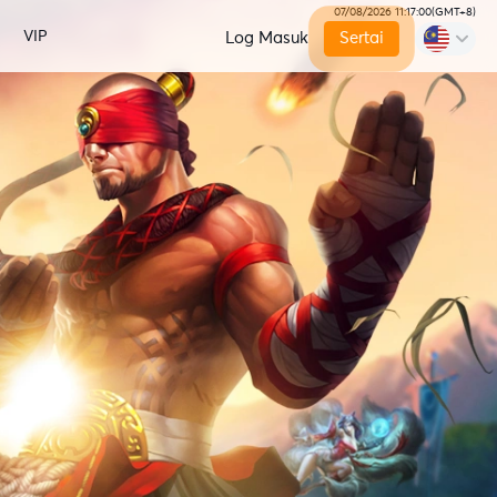
07/08/2026 11:17:01
(
GMT+8
)
VIP
Log Masuk
Sertai