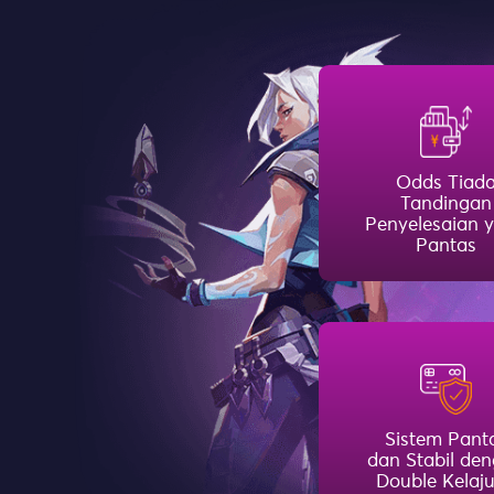
Odds Tiad
Tandingan
Penyelesaian 
Pantas
Sistem Pant
dan Stabil de
Double Kelaj