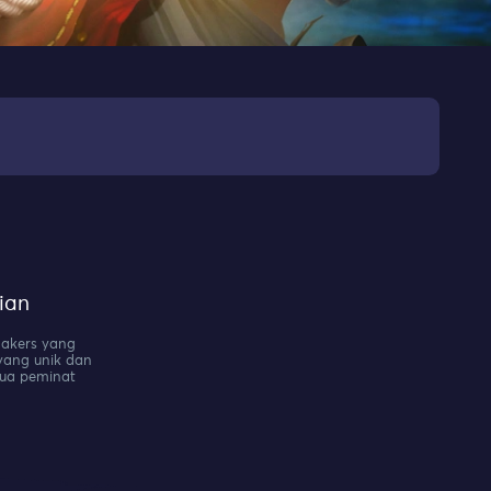
ian
makers yang
yang unik dan
mua peminat