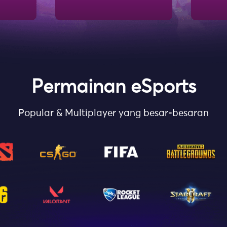
n
Permainan eSports
Popular & Multiplayer yang besar-besaran